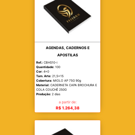
AGENDAS, CADERNOS E
APOSTILAS
Ref.:
CBHS10-i
Quantidade:
100
Cor:
4x0
Tam. Arte:
21,5x15
Cobertura:
MIOLO AP 75G 90g
Material:
CADERNETA CAPA BROCHURA E
COLA COUCHÊ 250G
Produção:
2 dias
a partir de:
R$ 1.264,38