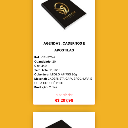
AGENDAS, CADERNOS E
APOSTILAS
Ref.:
CBHS20-i
Quantidade:
20
Cor:
4x0
Tam. Arte:
21,5x15
Cobertura:
MIOLO AP 75G 90g
Material:
CADERNETA CAPA BROCHURA E
COLA COUCHÊ 250G
Produção:
2 dias
a partir de:
R$ 297,98