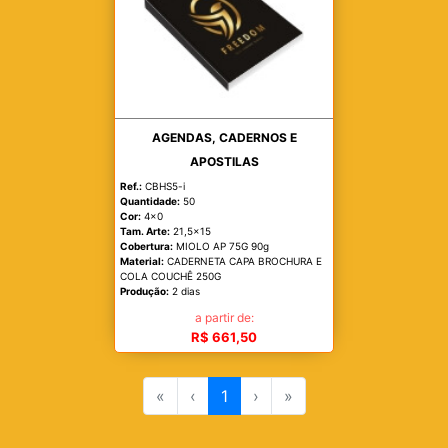
AGENDAS, CADERNOS E
APOSTILAS
Ref.:
CBHS5-i
Quantidade:
50
Cor:
4x0
Tam. Arte:
21,5x15
Cobertura:
MIOLO AP 75G 90g
Material:
CADERNETA CAPA BROCHURA E
COLA COUCHÊ 250G
Produção:
2 dias
a partir de:
R$ 661,50
«
‹
1
›
»