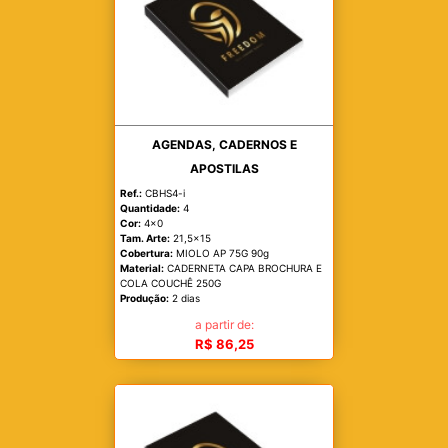
AGENDAS, CADERNOS E
APOSTILAS
Ref.:
CBHS4-i
Quantidade:
4
Cor:
4x0
Tam. Arte:
21,5x15
Cobertura:
MIOLO AP 75G 90g
Material:
CADERNETA CAPA BROCHURA E
COLA COUCHÊ 250G
Produção:
2 dias
a partir de:
R$ 86,25