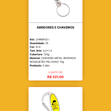
ABRIDORES E CHAVEIROS
Ref.:
CHRMP25-i
Quantidade:
25
Cor:
4x4
Tam. Arte:
4,2x1,4
Cobertura:
120g
Material:
CHAVEIRO METAL RESINADO
MOSQUETÃO PELICANO 10g
Produção:
5 dias
a partir de:
R$ 321,00