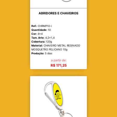
ABRIDORES E CHAVEIROS
Ref.:
CHRMP10-i
Quantidade:
10
Cor:
4x4
Tam. Arte:
4,2x1,4
Cobertura:
120g
Material:
CHAVEIRO METAL RESINADO
MOSQUETÃO PELICANO 10g
Produção:
5 dias
a partir de:
R$ 171,25