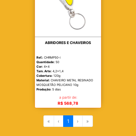
ABRIDORES E CHAVEIROS
Ref.:
CHRMP50-i
Quantidade:
50
Cor:
4x4
Tam. Arte:
4,2x1,4
Cobertura:
120g
Material:
CHAVEIRO METAL RESINADO
MOSQUETÃO PELICANO 10g
Produção:
5 dias
a partir de:
R$ 568,78
«
‹
1
›
»