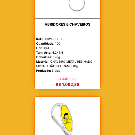
ABRIDORES E CHAVEIROS
Ref.:
CHRMP100-i
Quantidade:
100
Cor:
4x4
Tam. Arte:
4,2x1,4
Cobertura:
120g
Material:
CHAVEIRO METAL RESINADO
MOSQUETÃO PELICANO 10g
Produção:
5 dias
a partir de:
R$ 1.092,88