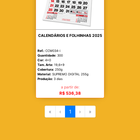
CALENDÁRIOS E FOLHINHAS 2025
Ref.:
CCM034-i
Quantidade:
300
Cor:
4x0
Tam. Arte:
19,6x9
Cobertura:
250g
Material:
SUPREMO DIGITAL 255g
Produção:
3 dias
a partir de:
R$ 536,38
«
‹
1
›
»