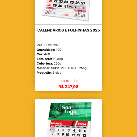
CALENDÁRIOS E FOLHINHAS 2025
Ref.:
CCM033-i
Quantidade:
100
Cor:
4x0
Tam. Arte:
19,6x9
Cobertura:
250g
Material:
SUPREMO DIGITAL 255g
Produção:
3 dias
a partir de:
R$ 247,98