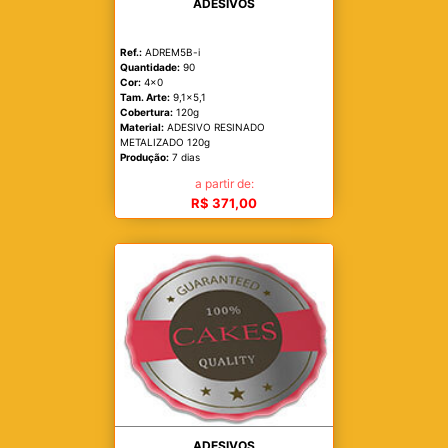
ADESIVOS
Ref.:
ADREM5B-i
Quantidade:
90
Cor:
4x0
Tam. Arte:
9,1x5,1
Cobertura:
120g
Material:
ADESIVO RESINADO
METALIZADO 120g
Produção:
7 dias
a partir de:
R$ 371,00
ADESIVOS