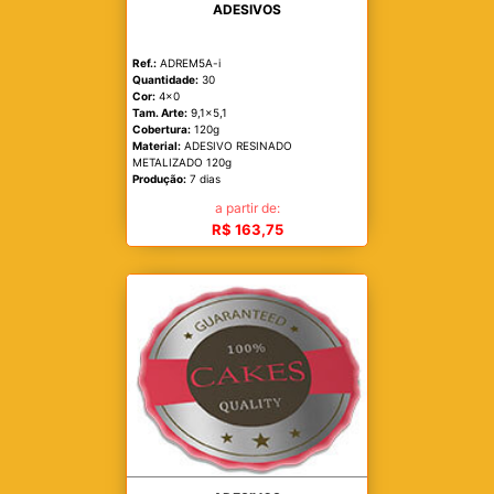
ADESIVOS
Ref.:
ADREM5A-i
Quantidade:
30
Cor:
4x0
Tam. Arte:
9,1x5,1
Cobertura:
120g
Material:
ADESIVO RESINADO
METALIZADO 120g
Produção:
7 dias
a partir de:
R$ 163,75