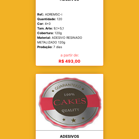
Ref.:
ADREM5C-i
Quantidade:
120
Cor:
4x0
Tam. Arte:
9,1x5,1
Cobertura:
120g
Material:
ADESIVO RESINADO
METALIZADO 120g
Produção:
7 dias
a partir de:
R$ 493,00
ADESIVOS