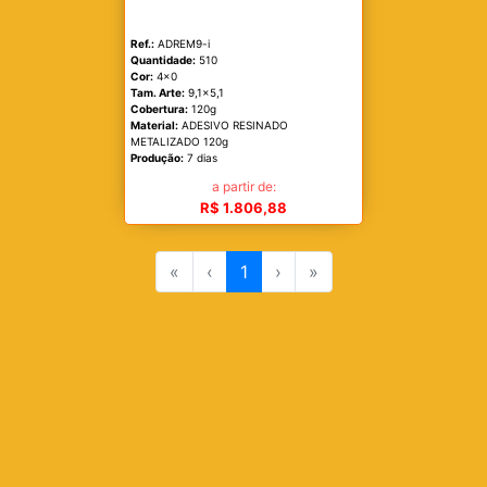
Ref.:
ADREM9-i
Quantidade:
510
Cor:
4x0
Tam. Arte:
9,1x5,1
Cobertura:
120g
Material:
ADESIVO RESINADO
METALIZADO 120g
Produção:
7 dias
a partir de:
R$ 1.806,88
«
‹
1
›
»