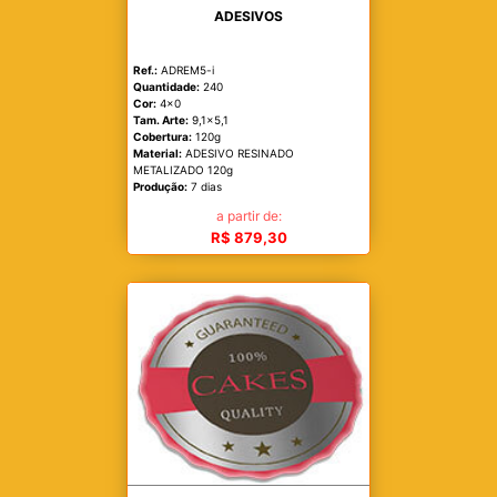
ADESIVOS
Ref.:
ADREM5-i
Quantidade:
240
Cor:
4x0
Tam. Arte:
9,1x5,1
Cobertura:
120g
Material:
ADESIVO RESINADO
METALIZADO 120g
Produção:
7 dias
a partir de:
R$ 879,30