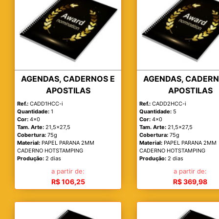
AGENDAS, CADERNOS E
AGENDAS, CADERN
APOSTILAS
APOSTILAS
Ref.:
CADD1HCC-i
Ref.:
CADD2HCC-i
Quantidade:
1
Quantidade:
5
Cor:
4x0
Cor:
4x0
Tam. Arte:
21,5x27,5
Tam. Arte:
21,5x27,5
Cobertura:
75g
Cobertura:
75g
Material:
PAPEL PARANA 2MM
Material:
PAPEL PARANA 2MM
CADERNO HOTSTAMPING
CADERNO HOTSTAMPING
Produção:
2 dias
Produção:
2 dias
a partir de:
a partir de:
R$ 106,25
R$ 369,98