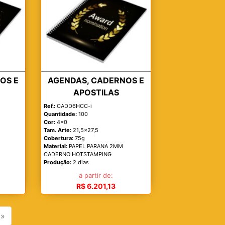
OS E
AGENDAS, CADERNOS E
APOSTILAS
Ref.:
CADD6HCC-i
Quantidade:
100
Cor:
4x0
Tam. Arte:
21,5x27,5
Cobertura:
75g
Material:
PAPEL PARANA 2MM
CADERNO HOTSTAMPING
Produção:
2 dias
a partir de:
R$ 6.201,13
»