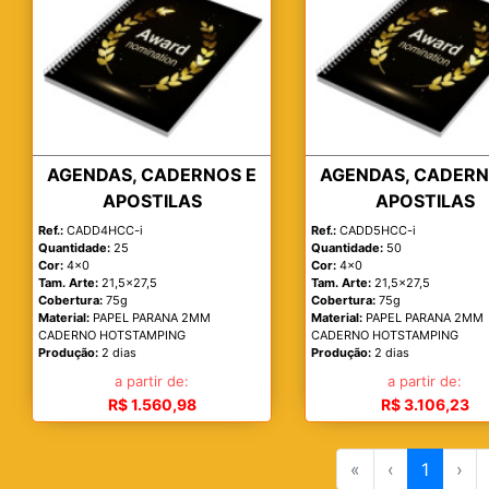
AGENDAS, CADERNOS E
AGENDAS, CADERN
APOSTILAS
APOSTILAS
Ref.:
CADD4HCC-i
Ref.:
CADD5HCC-i
Quantidade:
25
Quantidade:
50
Cor:
4x0
Cor:
4x0
Tam. Arte:
21,5x27,5
Tam. Arte:
21,5x27,5
Cobertura:
75g
Cobertura:
75g
Material:
PAPEL PARANA 2MM
Material:
PAPEL PARANA 2MM
CADERNO HOTSTAMPING
CADERNO HOTSTAMPING
Produção:
2 dias
Produção:
2 dias
a partir de:
a partir de:
R$ 1.560,98
R$ 3.106,23
«
‹
1
›