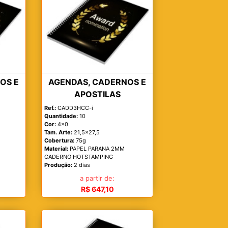
OS E
AGENDAS, CADERNOS E
APOSTILAS
Ref.:
CADD3HCC-i
Quantidade:
10
Cor:
4x0
Tam. Arte:
21,5x27,5
Cobertura:
75g
Material:
PAPEL PARANA 2MM
CADERNO HOTSTAMPING
Produção:
2 dias
a partir de:
R$ 647,10