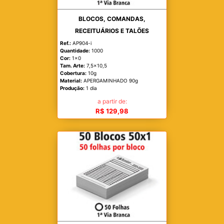
BLOCOS, COMANDAS,
RECEITUÁRIOS E TALÕES
Ref.:
AP904-i
Quantidade:
1000
Cor:
1x0
Tam. Arte:
7,5x10,5
Cobertura:
10g
Material:
APERGAMINHADO 90g
Produção:
1 dia
a partir de:
R$ 129,98