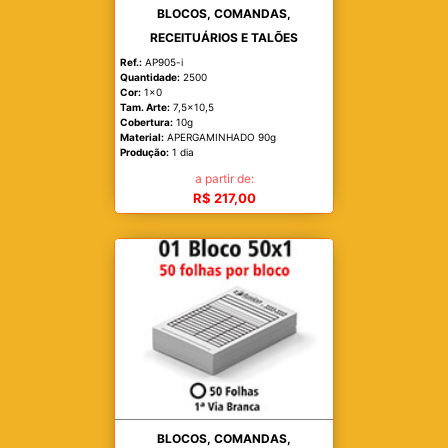
BLOCOS, COMANDAS,
RECEITUÁRIOS E TALÕES
Ref.:
AP905-i
Quantidade:
2500
Cor:
1x0
Tam. Arte:
7,5x10,5
Cobertura:
10g
Material:
APERGAMINHADO 90g
Produção:
1 dia
a partir de:
R$ 217,00
BLOCOS, COMANDAS,