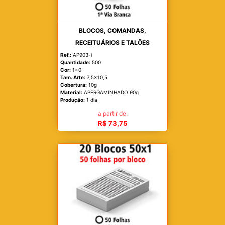
BLOCOS, COMANDAS,
RECEITUÁRIOS E TALÕES
Ref.:
AP903-i
Quantidade:
500
Cor:
1x0
Tam. Arte:
7,5x10,5
Cobertura:
10g
Material:
APERGAMINHADO 90g
Produção:
1 dia
a partir de:
R$ 73,75