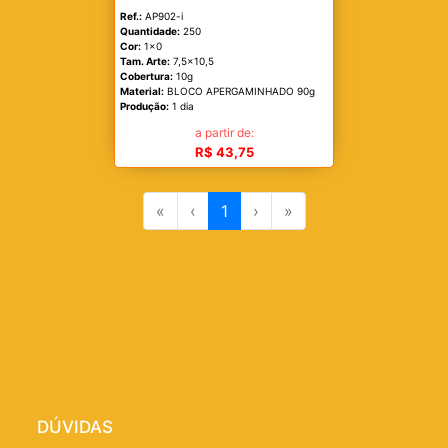
Ref.:
AP902-i
Quantidade:
250
Cor:
1x0
Tam. Arte:
7,5x10,5
Cobertura:
10g
Material:
BLOCO APERGAMINHADO 90g
Produção:
1 dia
a partir de:
R$ 43,75
«
‹
1
›
»
DÚVIDAS