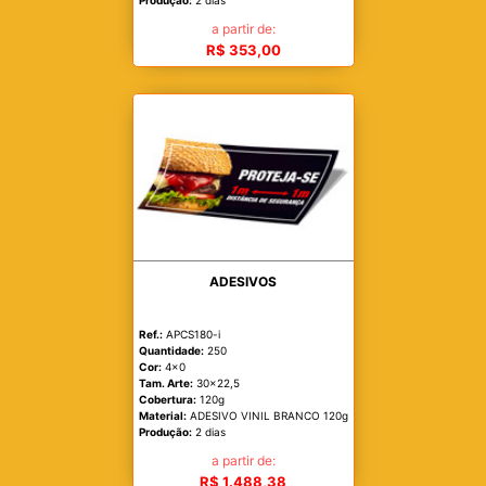
a partir de:
R$ 353,00
ADESIVOS
Ref.:
APCS180-i
Quantidade:
250
Cor:
4x0
Tam. Arte:
30x22,5
Cobertura:
120g
Material:
ADESIVO VINIL BRANCO 120g
Produção:
2 dias
a partir de:
R$ 1.488,38