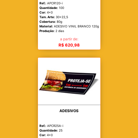
Ref.:
APCR120-i
Quantidade:
100
Cor:
4x0
Tam. Arte:
30x22,5
Cobertura:
80g
Material:
ADESIVO VINIL BRANCO 120g
Produção:
2 dias
a partir de:
R$ 620,98
ADESIVOS
Ref.:
APCR25A-i
Quantidade:
25
Cor:
4x0