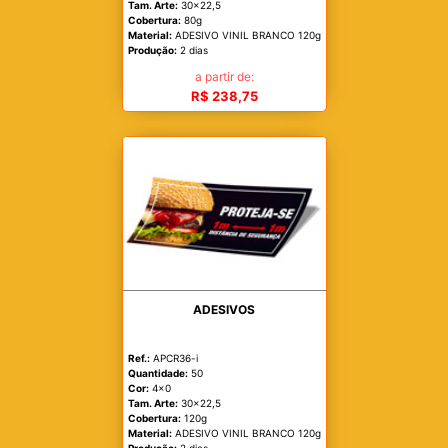
Tam. Arte:
30x22,5
Cobertura:
80g
Material:
ADESIVO VINIL BRANCO 120g
Produção:
2 dias
a partir de:
R$ 238,75
ADESIVOS
Ref.:
APCR36-i
Quantidade:
50
Cor:
4x0
Tam. Arte:
30x22,5
Cobertura:
120g
Material:
ADESIVO VINIL BRANCO 120g
Produção:
2 dias