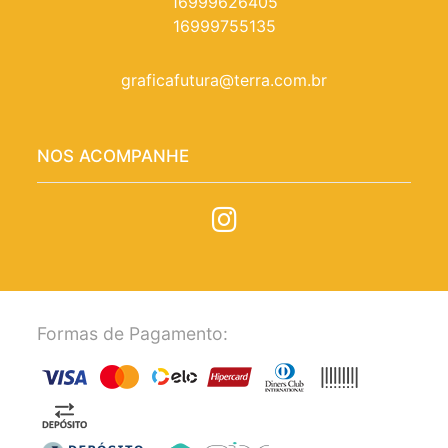
16999626405
16999755135
graficafutura@terra.com.br
NOS ACOMPANHE
Formas de Pagamento: