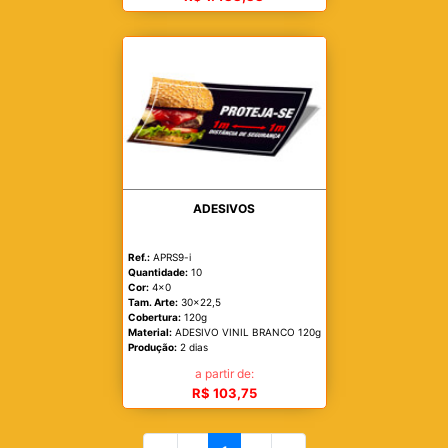
ADESIVOS
Ref.:
APRS9-i
Quantidade:
10
Cor:
4x0
Tam. Arte:
30x22,5
Cobertura:
120g
Material:
ADESIVO VINIL BRANCO 120g
Produção:
2 dias
a partir de:
R$ 103,75