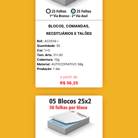
BLOCOS, COMANDAS,
RECEITUÁRIOS E TALÕES
Ref.:
AC2516-i
Quantidade:
50
Cor:
1x0
Tam. Arte:
21x30
Cobertura:
10g
Material:
AUTOCOPIATIVO 56g
Produção:
1 dia
a partir de:
R$ 56,25