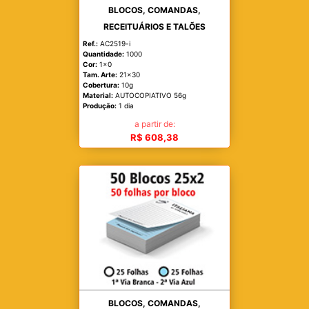
BLOCOS, COMANDAS,
RECEITUÁRIOS E TALÕES
Ref.:
AC2519-i
Quantidade:
1000
Cor:
1x0
Tam. Arte:
21x30
Cobertura:
10g
Material:
AUTOCOPIATIVO 56g
Produção:
1 dia
a partir de:
R$ 608,38
BLOCOS, COMANDAS,