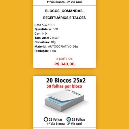
BLOCOS, COMANDAS,
RECEITUÁRIOS E TALÕES
Ref.:
AC2518-i
Quantidade:
500
Cor:
1x0
Tam. Arte:
21x30
Cobertura:
10g
Material:
AUTOCOPIATIVO 56g
Produção:
1 dia
a partir de:
R$ 343,00