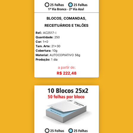
BLOCOS, COMANDAS,
RECEITUÁRIOS E TALÕES
Ref.:
AC2517-i
Quantidade:
250
Cor:
1x0
Tam. Arte:
21x30
Cobertura:
10g
Material:
AUTOCOPIATIVO 56g
Produção:
1 dia
a partir de:
R$ 222,48