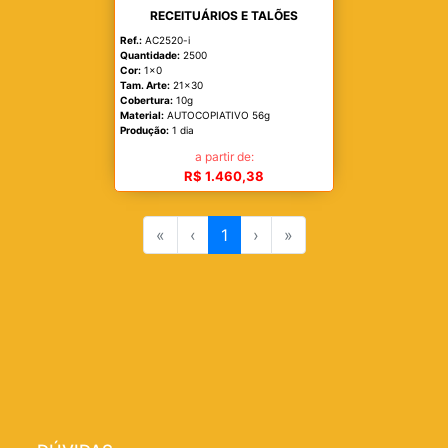
RECEITUÁRIOS E TALÕES
Ref.:
AC2520-i
Quantidade:
2500
Cor:
1x0
Tam. Arte:
21x30
Cobertura:
10g
Material:
AUTOCOPIATIVO 56g
Produção:
1 dia
a partir de:
R$ 1.460,38
«
‹
1
›
»