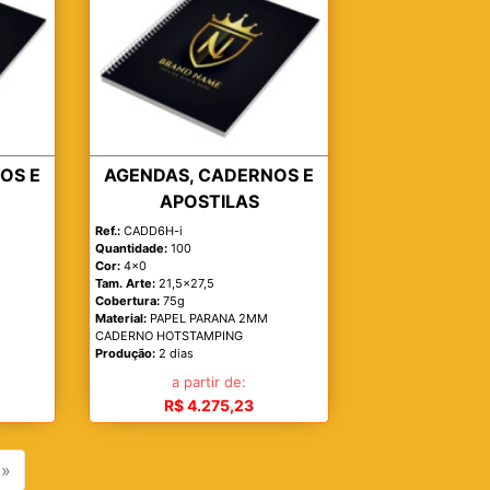
OS E
AGENDAS, CADERNOS E
APOSTILAS
Ref.:
CADD6H-i
Quantidade:
100
Cor:
4x0
Tam. Arte:
21,5x27,5
Cobertura:
75g
Material:
PAPEL PARANA 2MM
CADERNO HOTSTAMPING
Produção:
2 dias
a partir de:
R$ 4.275,23
»