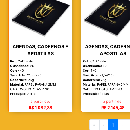
AGENDAS, CADERNOS E
AGENDAS, CADERN
APOSTILAS
APOSTILAS
Ref.:
CADD4H-i
Ref.:
CADD5H-i
Quantidade:
25
Quantidade:
50
Cor:
4x0
Cor:
4x0
Tam. Arte:
21,5x27,5
Tam. Arte:
21,5x27,5
Cobertura:
75g
Cobertura:
75g
Material:
PAPEL PARANA 2MM
Material:
PAPEL PARANA 2MM
CADERNO HOTSTAMPING
CADERNO HOTSTAMPING
Produção:
2 dias
Produção:
2 dias
a partir de:
a partir de:
R$ 1.082,38
R$ 2.145,48
«
‹
1
›