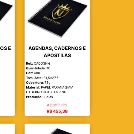
OS E
AGENDAS, CADERNOS E
APOSTILAS
Ref.:
CADD3H-i
Quantidade:
10
Cor:
4x0
Tam. Arte:
21,5x27,5
Cobertura:
75g
Material:
PAPEL PARANA 2MM
CADERNO HOTSTAMPING
Produção:
2 dias
a partir de:
R$ 455,38