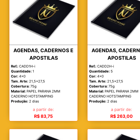
AGENDAS, CADERNOS E
AGENDAS, CADERN
APOSTILAS
APOSTILAS
Ref.:
CADD1H-i
Ref.:
CADD2H-i
Quantidade:
1
Quantidade:
5
Cor:
4x0
Cor:
4x0
Tam. Arte:
21,5x27,5
Tam. Arte:
21,5x27,5
Cobertura:
75g
Cobertura:
75g
Material:
PAPEL PARANA 2MM
Material:
PAPEL PARANA 2MM
CADERNO HOTSTAMPING
CADERNO HOTSTAMPING
Produção:
2 dias
Produção:
2 dias
a partir de:
a partir de:
R$ 83,75
R$ 263,00