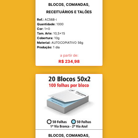
BLOCOS, COMANDAS,
RECEITUÁRIOS E TALÕES
Ref.:
AC568-i
Quantidade:
1000
Cor:
1x0
Tam. Arte:
10,5x15
Cobertura:
10g
Material:
AUTOCOPIATIVO 56g
Produção:
1 dia
a partir de:
R$ 234,98
BLOCOS, COMANDAS,