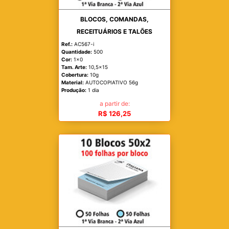
BLOCOS, COMANDAS,
RECEITUÁRIOS E TALÕES
Ref.:
AC567-i
Quantidade:
500
Cor:
1x0
Tam. Arte:
10,5x15
Cobertura:
10g
Material:
AUTOCOPIATIVO 56g
Produção:
1 dia
a partir de:
R$ 126,25