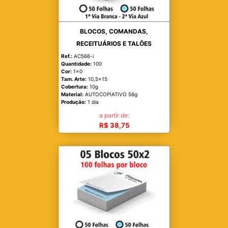
BLOCOS, COMANDAS,
RECEITUÁRIOS E TALÕES
Ref.:
AC566-i
Quantidade:
100
Cor:
1x0
Tam. Arte:
10,5x15
Cobertura:
10g
Material:
AUTOCOPIATIVO 56g
Produção:
1 dia
a partir de:
R$ 38,75