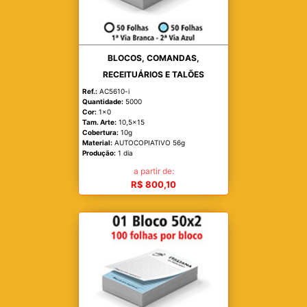
BLOCOS, COMANDAS,
RECEITUÁRIOS E TALÕES
Ref.:
AC5610-i
Quantidade:
5000
Cor:
1x0
Tam. Arte:
10,5x15
Cobertura:
10g
Material:
AUTOCOPIATIVO 56g
Produção:
1 dia
a partir de:
R$ 800,10