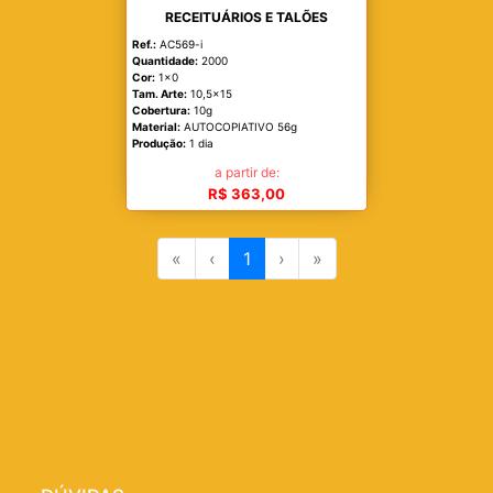
RECEITUÁRIOS E TALÕES
Ref.:
AC569-i
Quantidade:
2000
Cor:
1x0
Tam. Arte:
10,5x15
Cobertura:
10g
Material:
AUTOCOPIATIVO 56g
Produção:
1 dia
a partir de:
R$ 363,00
«
‹
1
›
»