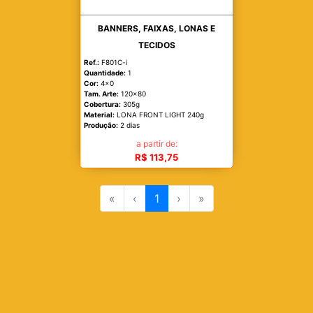
BANNERS, FAIXAS, LONAS E
TECIDOS
Ref.:
F801C-i
Quantidade:
1
Cor:
4x0
Tam. Arte:
120x80
Cobertura:
305g
Material:
LONA FRONT LIGHT 240g
Produção:
2 dias
a partir de:
R$ 113,75
«
‹
1
›
»